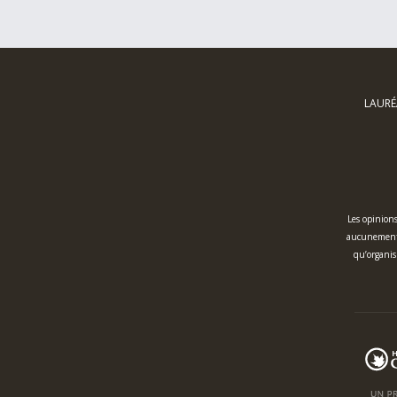
LAURÉ
Les opinions
aucunement l
qu’organis