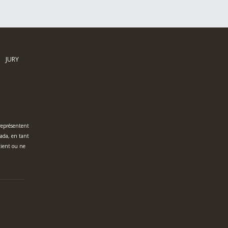
JURY
 représentent
nada, en tant
tient ou ne