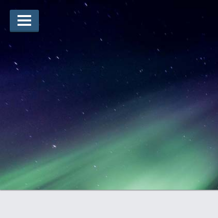
Lauréats d’arts
Lauréats de récits
Règles
Prix
Soumettez votre candidature
Explorez
Vidéos
Jury
Pour les enseignants