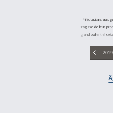
À propos et contactez-nous
Félicitations aux 
s’agisse de leur prop
grand potentiel cré
013
2014
2015
2016
2017
2018
2019
Â