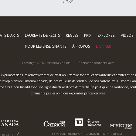
, Âge
ATS D’ARTS
LAURÉATS DE RÉCITS
RÈGLES
PRIX
EXPLOREZ
VIDEOS
POUR LES ENSEIGNANTS
À PROPOS
DONNER
Copyright 2026 - Historica Canada
Énoncé de confidentialité
 exprimées dans les œuvres d’art et de création littéraire sont celles des auteurs et artistes et ne
es opinions de Historica Canada, de nos bailleurs de fonds ou de nos partenaires. Historica Ca
me à but non lucratif avec une ligne directrice stricte d’impartialité politique, ne cautionne, sou
commente pas les opinions exprimées par ces œuvres.
COMMANDITAIRES & COMMANDITAIRES MÉDIA