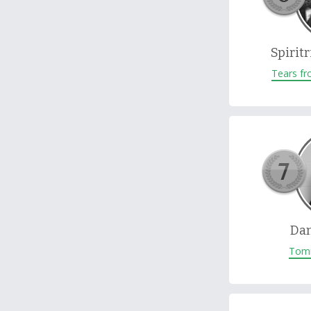
Spirit
Tears fr
Da
Tomm