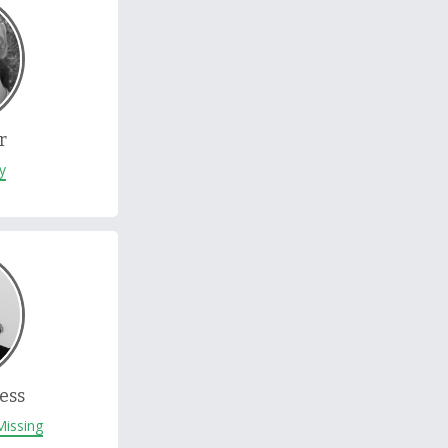
r
ry
ess
Missing