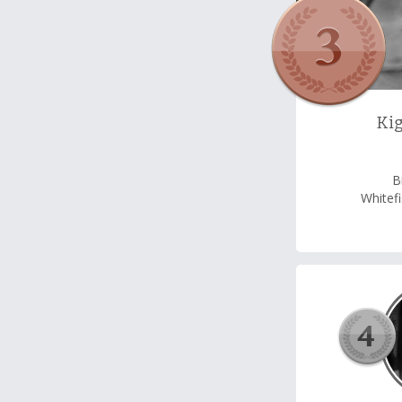
Ki
B
Whitefi