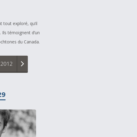
tout exploré, qu’il
s. Ils témoignent d’un
tochtones du Canada.
2012
2013
2014
2015
2016
2017
20
29