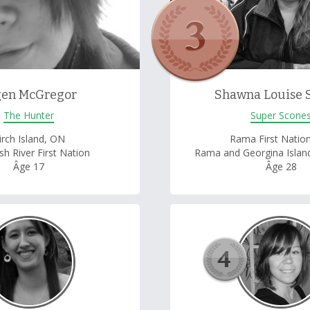
gen McGregor
Shawna Louise 
The Hunter
Super Scone
irch Island, ON
Rama First Natio
sh River First Nation
Rama and Georgina Island
Âge 17
Âge 28