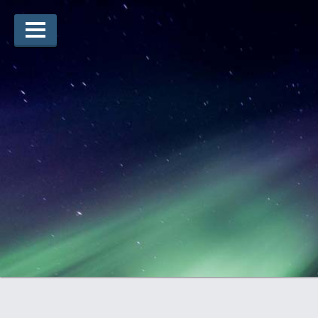
Lauréats d’arts
Lauréats de récits
Règles
Prix
Soumettez votre candidature
Explorez
Vidéos
Jury
Pour les enseignants