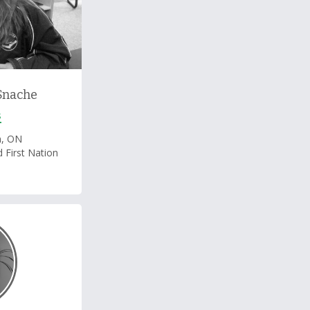
Snache
s
n, ON
 First Nation