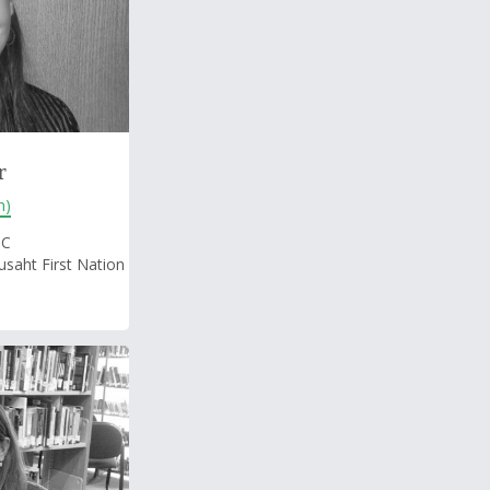
r
n)
BC
saht First Nation