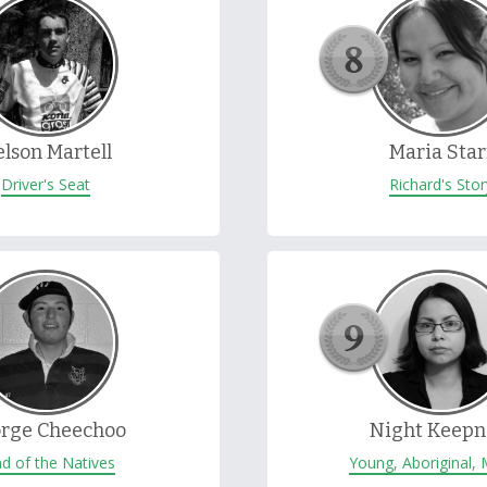
lson Martell
Maria Star
Driver's Seat
Richard's Sto
rge Cheechoo
Night Keepn
d of the Natives
Young, Aboriginal, 