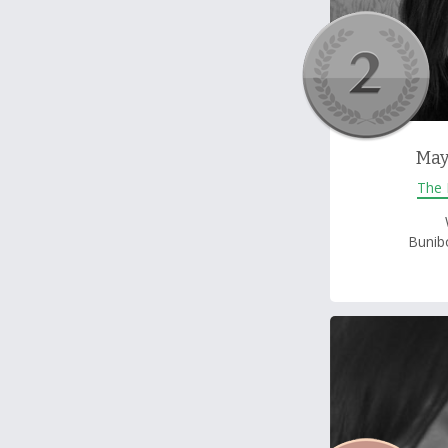
May
The 
Bunib