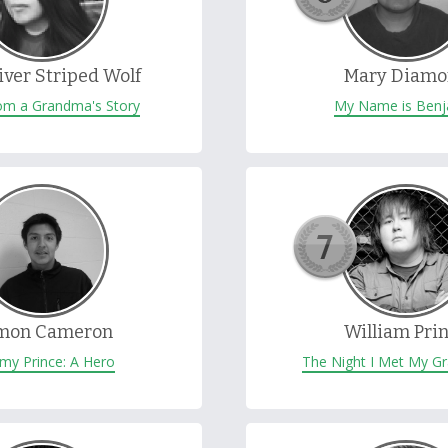
river Striped Wolf
Mary Diam
om a Grandma's Story
My Name is Ben
mon Cameron
William Pri
y Prince: A Hero
The Night I Met My G