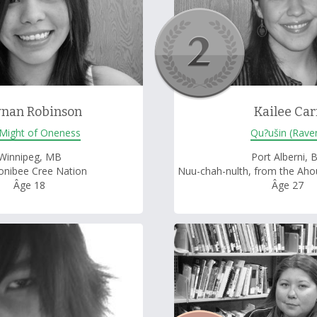
nan Robinson
Kailee Car
Might of Oneness
Qu?ušin (Rave
Winnipeg, MB
Port Alberni, 
onibee Cree Nation
Nuu-chah-nulth, from the Ahou
Âge 18
Âge 27