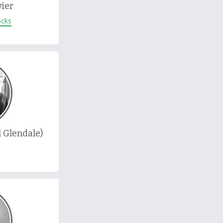
vier
ocks
l Glendale)