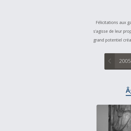
À propos et contactez-nous
Félicitations aux 
s’agisse de leur prop
grand potentiel cré
2005
Â