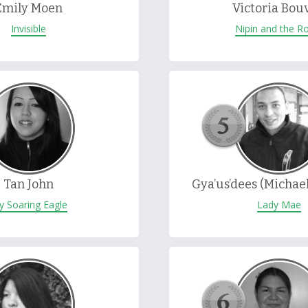
Emily Moen
Victoria Bou
Invisible
Nipin and the R
Tan John
Gya’us’dees (Michae
 Soaring Eagle
Lady Mae