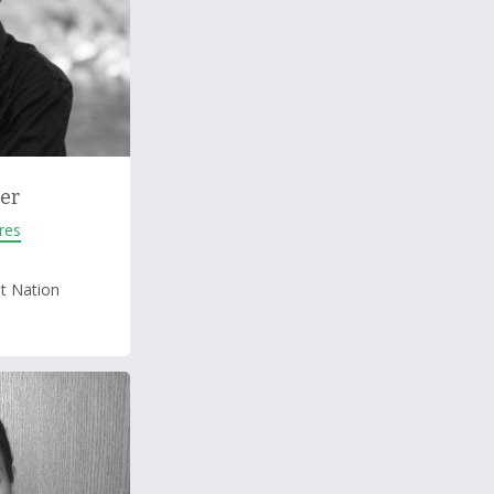
er
res
st Nation