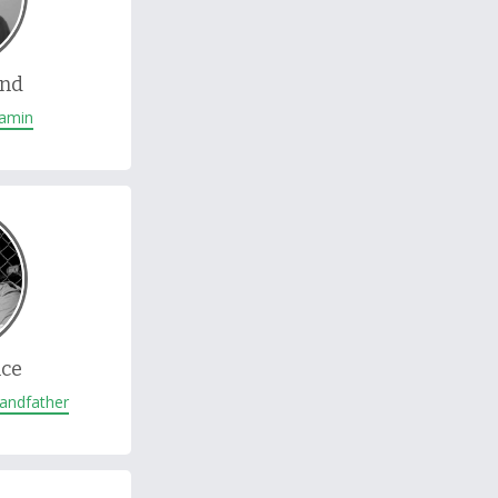
ond
jamin
nce
randfather