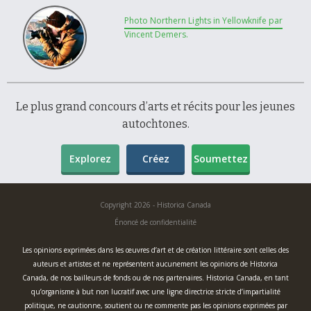
Photo Northern Lights in Yellowknife par
Vincent Demers.
Le plus grand concours d’arts et récits pour les jeunes
autochtones.
Explorez
Créez
Soumettez
Copyright 2026 - Historica Canada
Énoncé de confidentialité
Les opinions exprimées dans les œuvres d’art et de création littéraire sont celles des
auteurs et artistes et ne représentent aucunement les opinions de Historica
Canada, de nos bailleurs de fonds ou de nos partenaires. Historica Canada, en tant
qu’organisme à but non lucratif avec une ligne directrice stricte d’impartialité
politique, ne cautionne, soutient ou ne commente pas les opinions exprimées par