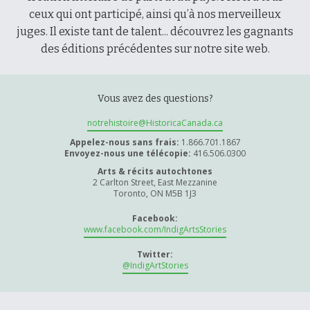
À propos et contactez-nous
ceux qui ont participé, ainsi qu’à nos merveilleux
juges. Il existe tant de talent... découvrez les gagnants
des éditions précédentes sur notre site web.
Vous avez des questions?
notrehistoire@HistoricaCanada.ca
Appelez-nous sans frais:
1.866.701.1867
Envoyez-nous une télécopie:
416.506.0300
Arts & récits autochtones
2 Carlton Street, East Mezzanine
Toronto, ON M5B 1J3
Facebook:
www.facebook.com/IndigArtsStories
Twitter:
@IndigArtStories