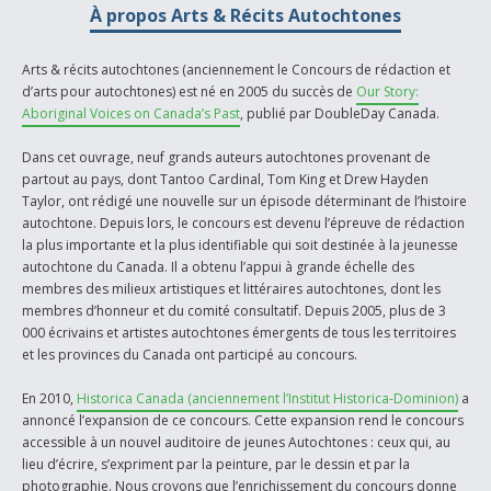
À propos Arts & Récits Autochtones
Arts & récits autochtones (anciennement le Concours de rédaction et
d’arts pour autochtones) est né en 2005 du succès de
Our Story:
Aboriginal Voices on Canada’s Past
, publié par DoubleDay Canada.
Dans cet ouvrage, neuf grands auteurs autochtones provenant de
partout au pays, dont Tantoo Cardinal, Tom King et Drew Hayden
Taylor, ont rédigé une nouvelle sur un épisode déterminant de l’histoire
autochtone. Depuis lors, le concours est devenu l’épreuve de rédaction
la plus importante et la plus identifiable qui soit destinée à la jeunesse
autochtone du Canada. Il a obtenu l’appui à grande échelle des
membres des milieux artistiques et littéraires autochtones, dont les
membres d’honneur et du comité consultatif. Depuis 2005, plus de 3
000 écrivains et artistes autochtones émergents de tous les territoires
et les provinces du Canada ont participé au concours.
En 2010,
Historica Canada (anciennement l’Institut Historica-Dominion)
a
annoncé l’expansion de ce concours. Cette expansion rend le concours
accessible à un nouvel auditoire de jeunes Autochtones : ceux qui, au
lieu d’écrire, s’expriment par la peinture, par le dessin et par la
photographie. Nous croyons que l’enrichissement du concours donne