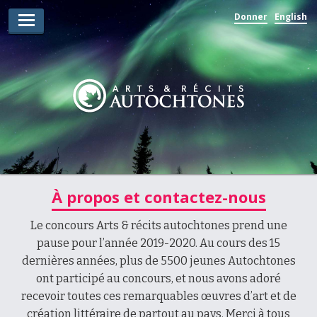
Donner
English
Lauréats d’arts
Lauréats de récits
Règles
Prix
Soumettez votre candidature
Explorez
À propos et contactez-nous
Vidéos
Le concours Arts & récits autochtones prend une
pause pour l’année 2019-2020. Au cours des 15
Jury
dernières années, plus de 5500 jeunes Autochtones
ont participé au concours, et nous avons adoré
Pour les enseignants
recevoir toutes ces remarquables œuvres d’art et de
création littéraire de partout au pays. Merci à tous